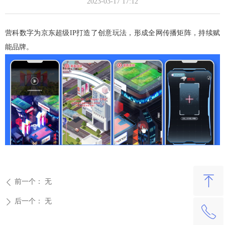
2023-03-17
17:12
营科数字为京东超级IP打造了创意玩法，形成全网传播矩阵，持续赋
能品牌。
ꁸ
前一个：
无
ꄴ
后一个：
无
ꄲ
ꂅ
回到顶部