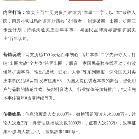
内容打造：
将尖庄百年历史资产浓缩为“本事”二字，以“本”致敬人
民，用最朴实诚恳的语言对话核心消费者； 制定破圈、出圈、扩圈三
步走计划，持续沟通尖庄百年本事； 与国民品牌跨界营销扩展尖
庄“百年认知。
营销玩法：
两支历感TYC表达百年初心，以“本事”二字先声夺人，打
响“出圈大战”全方位“跨界出圈”，联音十家国民品脾在线互动，打波
短然扩圆事件。输出“成就、匠心、人物”等系列海报，深化国民对尖
庄本事的品牌认知 发布征集H5，为国人提供讲逐本事的舞台，强化用
户与品牌的情感共鸣。头部抖音达人、行业媒体等加持推广，#尖庄凭
本事传百年#热度持续等升。
传播效果：
信息流覆盖人次1000万+，微博话题阅读人次3000万+，讨
论人次近2万，抖音话题播放次数2000万+，点赞人次20万+，故事征
集H5参与人数近3万，搜集故事1000条+。