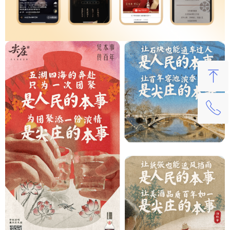
ꁸ
ꂅ
回到顶部
400-621-0086