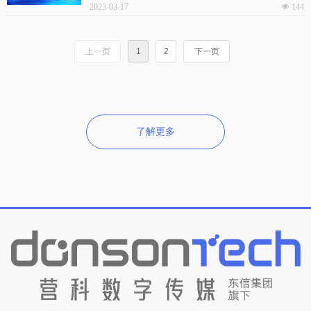
启互联网精准传播。
2023-03-17
넶
144
上一页
1
2
下一页
了解更多