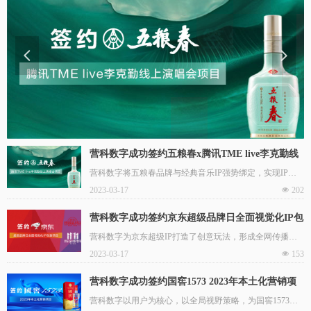
넳
넲
营科数字成功签约五粮春x腾讯TME live李克勤线
上演唱会项目
营科数字将五粮春品牌与经典音乐IP强势绑定，实现IP营
销化赋能，撬动品牌增长新支点。
2023-03-17
넶
202
营科数字成功签约京东超级品牌日全面视觉化IP包
装项目
营科数字为京东超级IP打造了创意玩法，形成全网传播矩
阵，持续赋能品牌。
2023-03-17
넶
153
营科数字成功签约国窖1573 2023年本土化营销项
目
营科数字以用户为核心，以全局视野策略，为国窖1573开