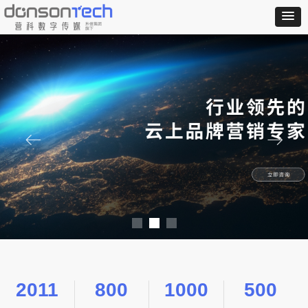
ꂃ
ꁹ
2011
800
1000
500