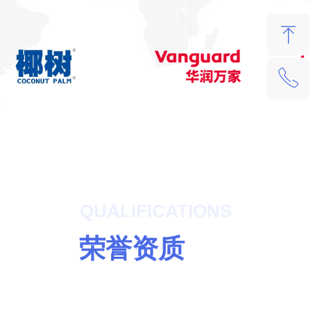
ꁸ
ꂅ
回到顶部
400-621-0086
QUALIFICATIONS
荣誉资质